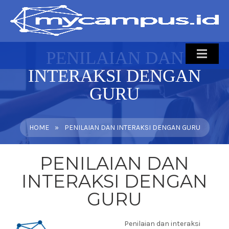
PENILAIAN DAN
INTERAKSI DENGAN
BERANDA
GURU
TENTANG
PRODUK
HOME
»
PENILAIAN DAN INTERAKSI DENGAN GURU
LAYANAN
FREE DEMO
PENILAIAN DAN
INTERAKSI DENGAN
KONTAK
GURU
Penilaian dan interaksi